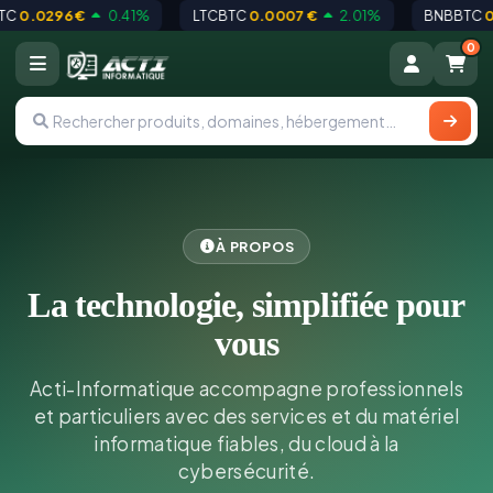
TC
0.0296 €
0.41%
LTCBTC
0.0007 €
2.01%
BNBBTC
0
0
À PROPOS
La technologie, simplifiée pour
vous
Acti-Informatique accompagne professionnels
et particuliers avec des services et du matériel
informatique fiables, du cloud à la
cybersécurité.